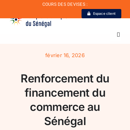
Passer
COURS DES DEVISES :
au
Espace client
contenu
Toggl
Navig
février 16, 2026
La Banque
Renforcement du
Actualité
financement du
Conseil de conformité
commerce au
Particuliers
Sénégal