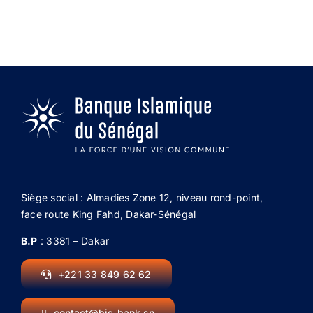
Siège social : Almadies Zone 12, niveau rond-point,
face route King Fahd, Dakar-Sénégal
B.P
: 3381 – Dakar
+221 33 849 62 62
contact@bis-bank.sn