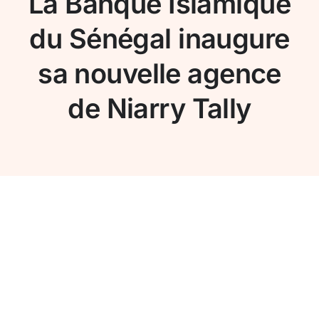
La Banque Islamique
Conseil de conformité
du Sénégal inaugure
sa nouvelle agence
Particuliers
de Niarry Tally
Diaspora
Entreprises
Carrière