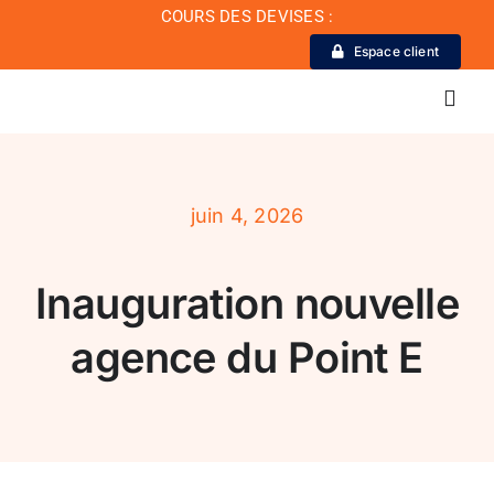
Passer
COURS DES DEVISES :
au
Espace client
contenu
Toggl
Navig
La Banque
juin 4, 2026
Actualité
Inauguration nouvelle
Conseil de conformité
agence du Point E
Particuliers
Diaspora