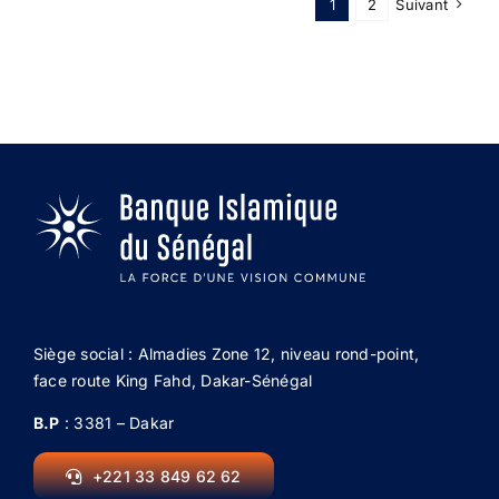
1
2
Suivant
Siège social : Almadies Zone 12, niveau rond-point,
face route King Fahd, Dakar-Sénégal
B.P
: 3381 – Dakar
+221 33 849 62 62