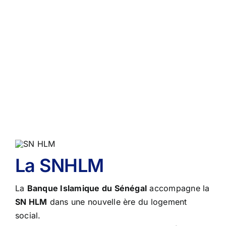
partenaires
Conseil de conformité
Immobiliers
Particuliers
Diaspora
Entreprises
Carrière
La SNHLM
La
Banque Islamique du Sénégal
accompagne la
SN HLM
dans une nouvelle ère du logement
social.