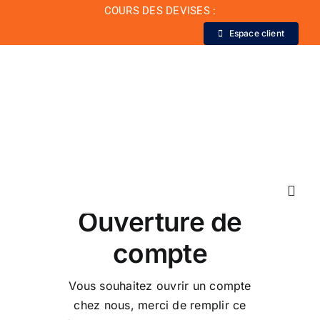
Passer
COURS DES DEVISES :
au
Espace client
contenu
Toggl
Ouverture de
Navig
compte
La Banque
Vous souhaitez ouvrir un compte
Actualité
chez nous, merci de remplir ce