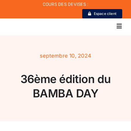
Passer
COURS DES DEVISES :
au
Espace client
contenu
Toggl
Navig
La Banque
septembre 10, 2024
Actualité
36ème édition du
Conseil de conformité
BAMBA DAY
Particuliers
Diaspora