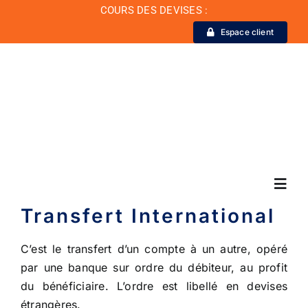
Passer
COURS DES DEVISES :
au
Espace client
contenu
Toggl
Navig
Transfert International
La Banque
C’est le transfert d’un compte à un autre, opéré
par une banque sur ordre du débiteur, au profit
du bénéficiaire. L’ordre est libellé en devises
Actualité
étrangères.