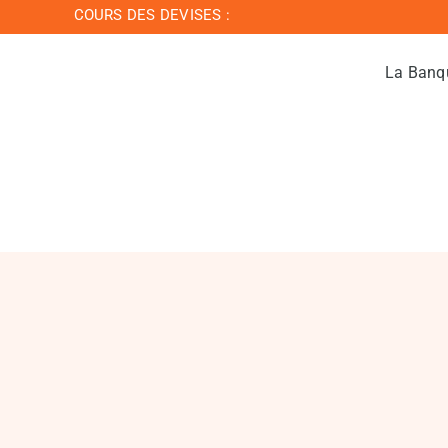
Passer
COURS DES DEVISES :
au
contenu
La Banq