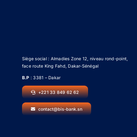
Siège social : Almadies Zone 12, niveau rond-point,
face route King Fahd, Dakar-Sénégal
B.P
: 3381 – Dakar
+221 33 849 62 62
contact@bis-bank.sn