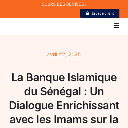
Passer
COURS DES DEVISES :
au
Espace client
contenu
Toggl
Navig
La Banque
avril 22, 2025
Actualité
La Banque Islamique
Conseil de conformité
du Sénégal : Un
Dialogue Enrichissant
Particuliers
avec les Imams sur la
Diaspora