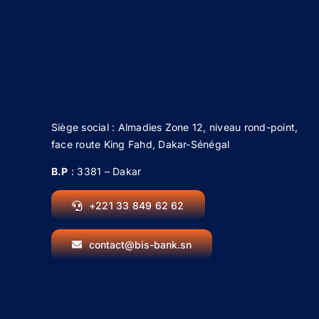
Siège social : Almadies Zone 12, niveau rond-point,
face route King Fahd, Dakar-Sénégal
B.P
: 3381 – Dakar
+221 33 849 62 62
contact@bis-bank.sn