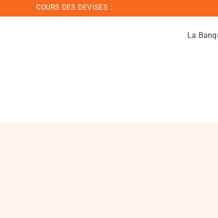
Passer
COURS DES DEVISES :
au
contenu
La Banq