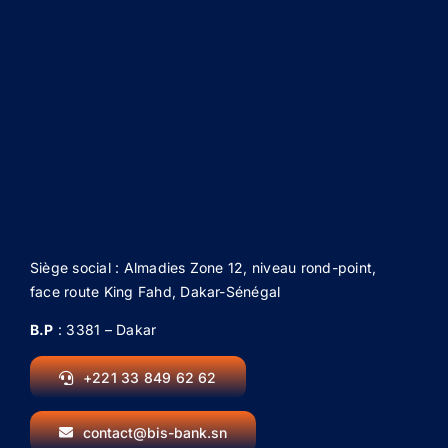
Siège social : Almadies Zone 12, niveau rond-point,
face route King Fahd, Dakar-Sénégal
B.P
: 3381 – Dakar
+221 33 849 62 62
contact@bis-bank.sn