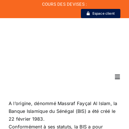
Passer
COURS DES DEVISES :
au
Espace client
contenu
Toggl
Navig
La Banque
A l’origine, dénommé Massraf Fayçal Al Islam, la
Banque Islamique du Sénégal (BIS) a été créé le
22 février 1983.
Actualité
Conformément à ses statuts, la BIS a pour