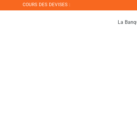
Passer
COURS DES DEVISES :
au
contenu
La Banq