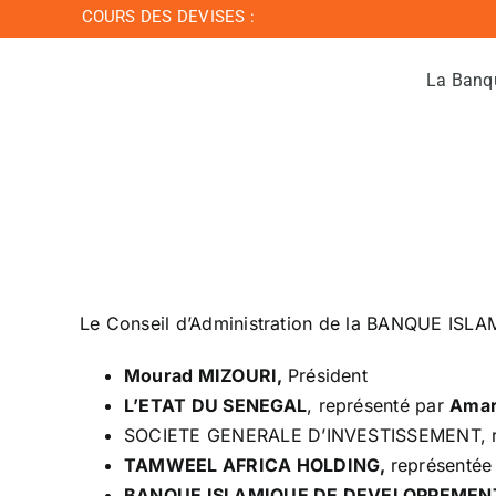
Passer
COURS DES DEVISES :
au
contenu
La Banq
Le Conseil d’Administration de la BANQUE IS
Mourad MIZOURI,
Président
L’ETAT DU SENEGAL
, représenté par
Amar
SOCIETE GENERALE D’INVESTISSEMENT, r
TAMWEEL AFRICA HOLDING,
représentée
BANQUE ISLAMIQUE DE DEVELOPPEMEN