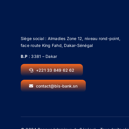
Siège social : Almadies Zone 12, niveau rond-point,
face route King Fahd, Dakar-Sénégal
B.P
: 3381 – Dakar
+221 33 849 62 62
contact@bis-bank.sn