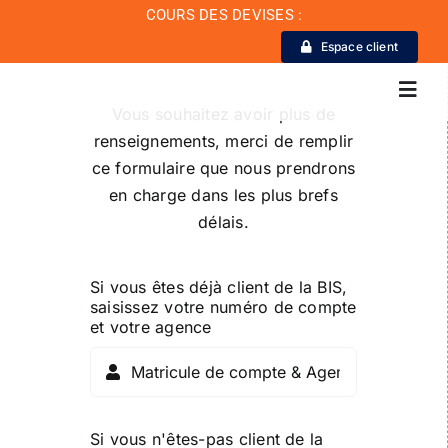
Passer
COURS DES DEVISES :
au
Espace client
contenu
Toggl
Vous souhaitez avoir plus de
Navig
renseignements, merci de remplir
ce formulaire que nous prendrons
La Banque
en charge dans les plus brefs
délais.
Actualité
Si vous êtes déjà client de la BIS,
Conseil de conformité
saisissez votre numéro de compte
et votre agence
Particuliers
Diaspora
Si vous n'êtes-pas client de la