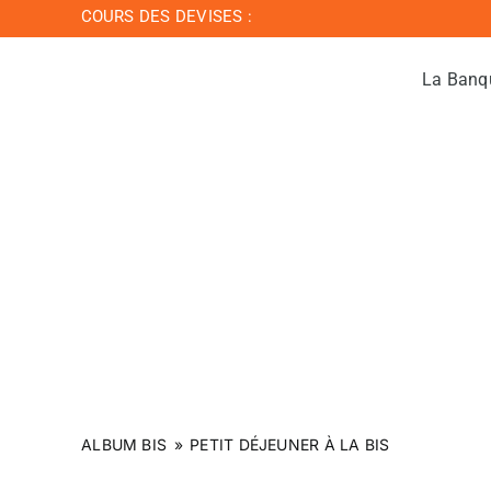
Passer
COURS DES DEVISES :
au
contenu
La Banq
ALBUM BIS
»
PETIT DÉJEUNER À LA BIS