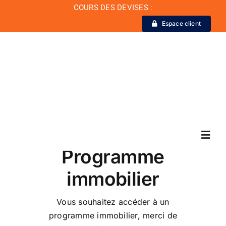
Passer
COURS DES DEVISES :
au
Espace client
contenu
Toggl
Programme
Navig
immobilier
La Banque
Vous souhaitez accéder à un
Actualité
programme immobilier, merci de