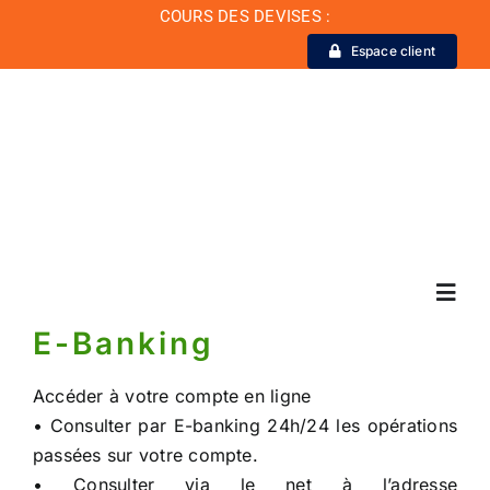
Passer
COURS DES DEVISES :
au
Espace client
contenu
Toggl
Navig
E-Banking
La Banque
Accéder à votre compte en ligne
• Consulter par E-banking 24h/24 les opérations
passées sur votre compte.
Actualité
• Consulter via le net à l’adresse