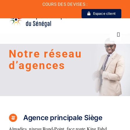
Passer
COURS DES DEVISES :
au
Espace client
contenu
Toggl
Navig
Notre réseau
La Banque
d’
agence
s
Actualité
Conseil de conformité
Particuliers
Agence principale Siège
Almadies, niveau Rond-Point, face route King Fahd