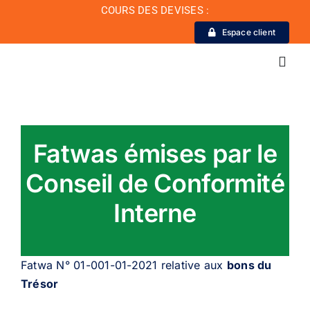
Passer
COURS DES DEVISES :
au
Espace client
contenu
Toggl
Navig
La Banque
Fatwas émises par le
Actualité
Conseil de Conformité
Interne
Conseil de conformité
Particuliers
Fatwa N° 01-001-01-2021 relative aux
bons du
Trésor
Diaspora