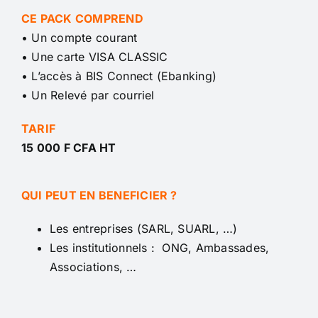
CE PACK COMPREND
Conseil de conformité
• Un compte courant
• Une carte VISA CLASSIC
Particuliers
• L’accès à BIS Connect (Ebanking)
• Un Relevé par courriel
Diaspora
TARIF
15 000 F CFA HT
Entreprises
QUI PEUT EN BENEFICIER ?
Carrière
Les entreprises (SARL, SUARL, …)
Les institutionnels : ONG, Ambassades,
Associations, …