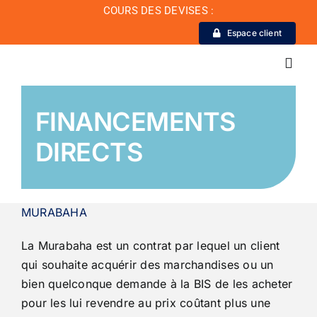
Passer
COURS DES DEVISES :
au
Espace client
contenu
Toggl
Navig
FINANCEMENTS
La Banque
DIRECTS
Actualité
MURABAHA
Conseil de conformité
La Murabaha est un contrat par lequel un client
Particuliers
qui souhaite acquérir des marchandises ou un
bien quelconque demande
à la BIS de les acheter
pour les lui revendre au prix coûtant plus une
Diaspora