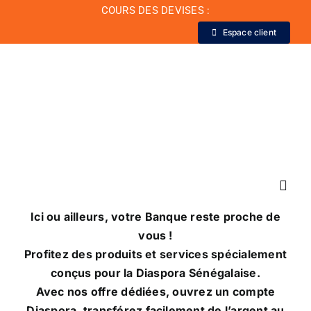
Passer
COURS DES DEVISES :
au
Espace client
contenu
Toggl
Navig
Ici ou ailleurs, votre Banque reste proche de
vous !
La Banque
Profitez des produits et services spécialement
conçus pour la Diaspora Sénégalaise.
Actualité
Avec nos offre dédiées, ouvrez un compte
Diaspora, transférez facilement de l’argent au