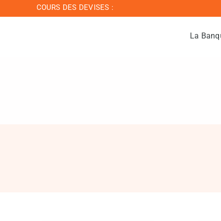
Passer
COURS DES DEVISES :
au
contenu
La Banq