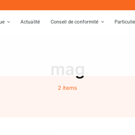
ue
Actualité
Conseil de conformité
Particuli
mag
2 items