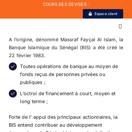
Passer
COURS DES DEVISES :
au
Espace client
contenu
Toggl
Navig
A l’origine, dénommé Massraf Fayçal Al Islam, la
Banque Islamique du Sénégal (BIS) a été créé le
La Banque
22 février 1983.
Toutes opérations de banque au moyen de
Actualité
fonds reçus de personnes privées ou
publiques ;
Conseil de conformité
L’octroi de financement à court, moyen et
long terme ;
Particuliers
Forte de I’ appui des principaux actionnaires, la
BIS entend contribuer au développement
Diaspora