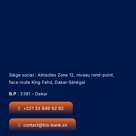
Siège social : Almadies Zone 12, niveau rond-point,
face route King Fahd, Dakar-Sénégal
B.P
: 3381 – Dakar
+221 33 849 62 62
contact@bis-bank.sn