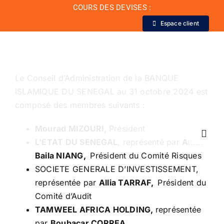
Passer
COURS DES DEVISES :
au
Espace client
contenu
Le Conseil d’Administration de la BANQUE
ISLAMIQUE DU SENEGAL au 31 octobre 2024 est
composé des membres suivants :
Mourad MIZOURI,
Président
Toggl
L’ETAT DU SENEGAL
, représenté par
Amar
Navig
Baila NIANG,
Président du Comité Risques
SOCIETE GENERALE D’INVESTISSEMENT,
La Banque
représentée par
Allia TARRAF,
Président du
Comité d’Audit
Actualité
TAMWEEL AFRICA HOLDING,
représentée
par
Boubacar CORREA