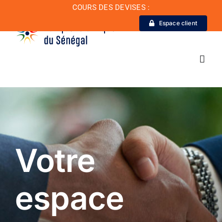
Passer
COURS DES DEVISES :
au
Espace client
contenu
Toggl
Navig
La Banque
Actualité
Votre
Conseil de conformité
espace
Particuliers