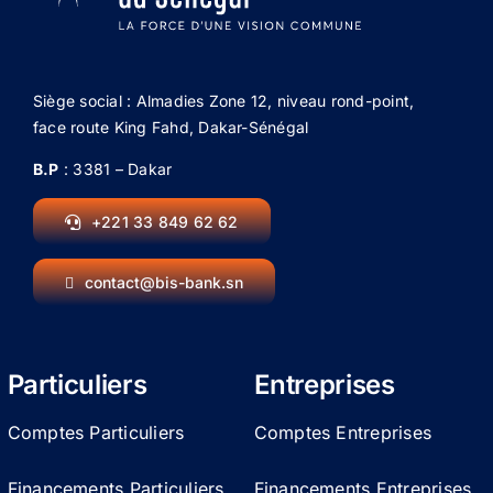
Diaspora
Entreprises
Siège social : Almadies Zone 12, niveau rond-point,
face route King Fahd, Dakar-Sénégal
Carrière
B.P
: 3381 – Dakar
+221 33 849 62 62
contact@bis-bank.sn
Particuliers
Entreprises
Comptes Particuliers
Comptes Entreprises
Financements Particuliers
Financements Entreprises