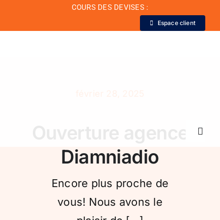
Passer
COURS DES DEVISES :
au
Espace client
contenu
février 28, 2025
Ouverture agence
Toggl
Navig
Diamniadio
La Banque
Encore plus proche de
vous! Nous avons le
Actualité