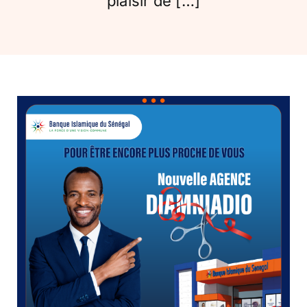
plaisir de […]
Conseil de conformité
Particuliers
Diaspora
Entreprises
Carrière