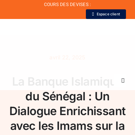
Passer
COURS DES DEVISES :
au
Espace client
contenu
avril 22, 2025
La Banque Islamique
Toggl
Navig
du Sénégal : Un
La Banque
Dialogue Enrichissant
avec les Imams sur la
Actualité